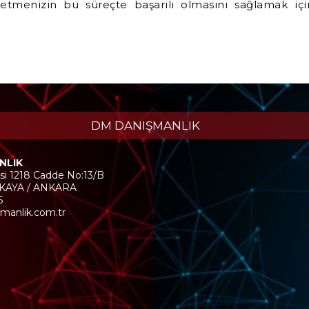
letmenizin bu süreçte başarılı olmasını sağlamak içi
DM DANIŞMANLIK
NLIK
si 1218 Cadde No:13/B
NKAYA / ANKARA
5
manlik.com.tr