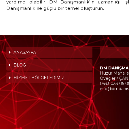
yardımcı olabilir. DM Danışmanlık’ın uzmanlığı, iş
Danışmanlık ile güçlü bir temel oluşturun.
ANASAYFA
BLOG
DM DANIŞMA
Huzur Mahalle
HİZMET BÖLGELERİMİZ
Öveçler / ÇA
0533 033 05 0
info@dmdanis