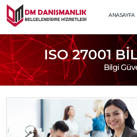
ANASAYFA
ANASAYFA
ISO 27001 B
HİZMETLERİMİZ
Bilgi Güv
HAKKIMIZDA