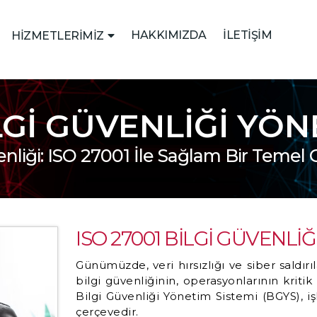
HAKKIMIZDA
İLETİŞİM
HİZMETLERİMİZ
İLGİ GÜVENLİĞİ YÖN
enliği: ISO 27001 İle Sağlam Bir Temel
ISO 27001 BİLGİ GÜVENLİĞ
Günümüzde, veri hırsızlığı ve siber saldır
bilgi güvenliğinin, operasyonlarının kritik
Bilgi Güvenliği Yönetim Sistemi (BGYS), iş
çerçevedir.